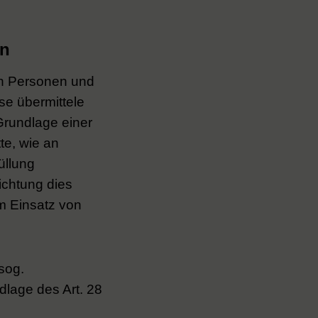
en
en Personen und
se übermittele
 Grundlage einer
te, wie an
üllung
lichtung dies
im Einsatz von
sog.
dlage des Art. 28