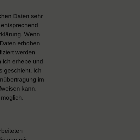
ichen Daten sehr
d entsprechend
erklärung. Wenn
 Daten erhoben.
iziert werden
n ich erhebe und
s geschieht. Ich
enübertragung im
ufweisen kann.
 möglich.
rbeiteten
ie von mir