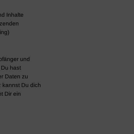
nd Inhalte
tzenden
ing)
mpfänger und
 Du hast
er Daten zu
 kannst Du dich
 Dir ein