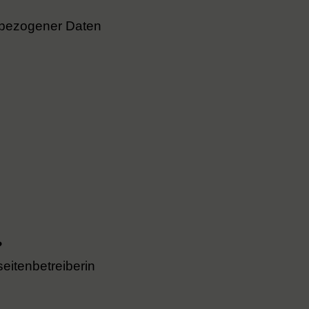
nbezogener Daten
?
eitenbetreiberin