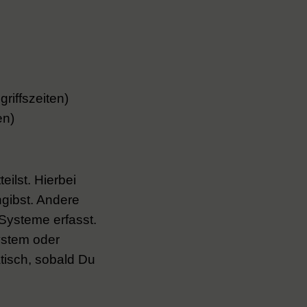
riffszeiten)
en)
ilst. Hierbei
ngibst. Andere
Systeme erfasst.
ystem oder
atisch, sobald Du