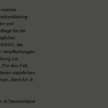
n meiner
hutzerklärung
len von
dlage für die
aglicher
 DSGVO, die
n Verpflichtungen
itung zur
. Für den Fall,
deren natürlichen
en, dient Art. 6
e: In Deutschland